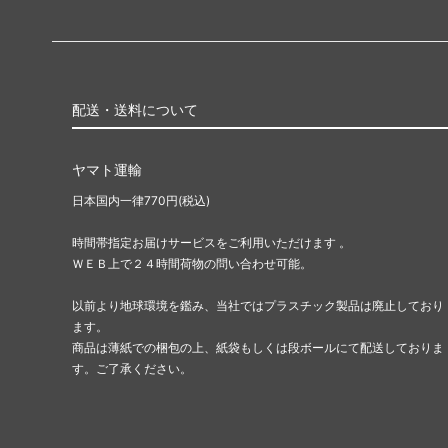
配送・送料について
ヤマト運輸
日本国内一律770円(税込)
時間帯指定お届けサービスをご利用いただけます 。
ＷＥＢ上で２４時間荷物の問い合わせ可能。
以前より地球環境を鑑み、当社ではプラスチック製品は廃止しており
ます。
商品は薄紙での梱包の上、紙袋もしくは段ボールにて配送しておりま
す。ご了承ください。