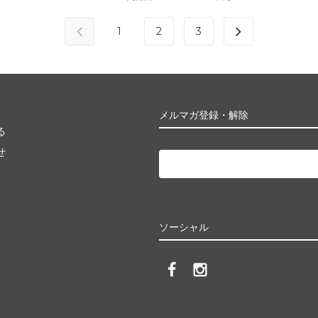
1
2
3
メルマガ登録・解除
る
せ
ソーシャル