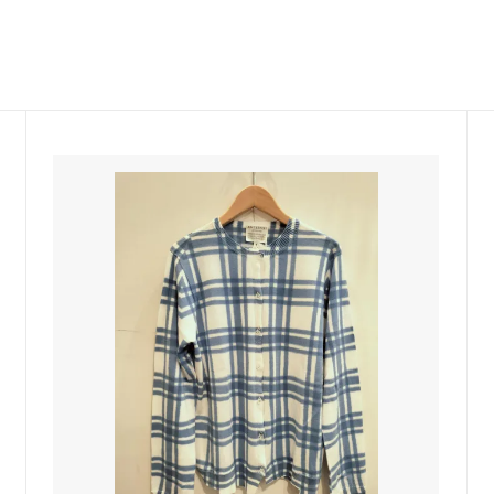
COCONA SKINWEAR
 P
Castaner
LINE
BONTON
sold
Maison socks
BABE&TESS KIDS ITALY
DENTS-gloves
ELFS
JOHNSTONS ストール
nsen DU NORD
sold
TRANSIT
sold
sold
miller
RITA CO RITA
 KIDS
SARTORE
O SASSETTI
SUNDAY IN BED Germany