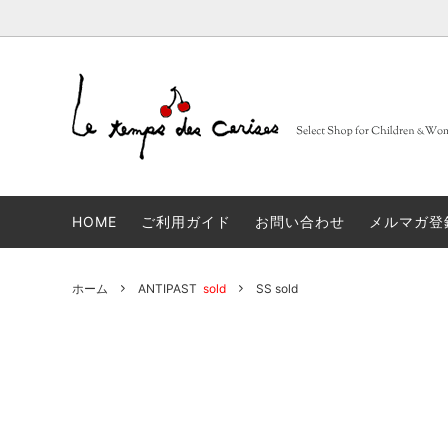
BARBA
大人
セレクトブランド一覧
sold
FRUITS
子供
コンセ
Muhibauer
12,14Y
sold
days
n
HOME
ご利用ガイド
お問い合わせ
メルマガ登
JACQUES LE CORRE
sold
LOVA
artek
sold
JAPA
ホーム
ANTIPAST
sold
SS sold
linge particulier
sold
雑貨
ALBUM DI FAMIGLIA
sold
INCOT
GLANSHIRT WOMAN
タイツ