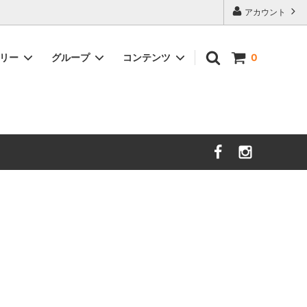
アカウント
ゴリー
グループ
コンテンツ
0
nooy
セール
サイズガイド
sold
時計
DAL LAGO
Charvet Editions
sold
イショナリ
SOFIE D'HOORE
sold
ＺＡＮＯＮＥ
new
unlabel