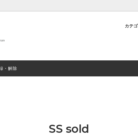
カテ
 OF LIFE
プト
new
DANIELAPI
雑貨
店舗案内
new
ew
ANTIPAST
sold
録・解除
T&GREEN ストール
nicholson&nicholson
sold
N むすみ
sold
mills
SUGARBOO DESIGNS ステ
ー
EX
sold
JOHN SMEDLEY
sold
SS sold
＆ソックス
salvatore piccolo