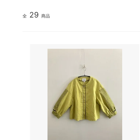
TIDI DAY bag
veil
29
全
商品
YURI PARK Milano
Roccoo
Antonello bag
ARCH&
BOR★Z オランダ
Bonne 
DIGGERS
polder
gold
IMPS&
OYUNA
sold
Kriste
La Bottega di Giorgia KIDS ITALY 大人
maan
サイズも
NORO
pepe
roberto collina
SIMPLE
SCHA-HAT Germany
SILVAN