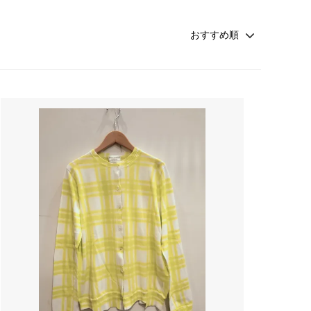
rosemunde Copenhagen
ATSUYO ET AKiKO 大人 子供
☆winter sold 50%off☆-girls-
croce cross
Faliero Sarti
JAMIN PUECH
sold
PRIVATE0204
NATKIN
rada アクセサリー
SHEARER CANDLES
scented candle Scotland