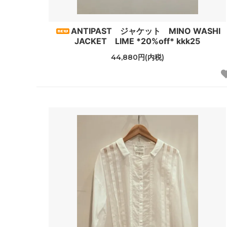
tuss
HAT
ANTIPAST ジャケット MINO WASHI
EPICE
GREVI
JACKET LIME *20%off* kkk25
44,880円(内税)