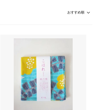
rosemunde Copenhagen
ATSUYO ET AKiKO 大人 子供
☆winter sold 50%off☆-girls-
croce cross
Faliero Sarti
JAMIN PUECH
sold
PRIVATE0204
NATKIN
rada アクセサリー
SHEARER CANDLES
scented candle Scotland