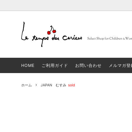
BARBA
大人
セレクトブランド一覧
sold
FRUITS
子供
コンセ
Muhibauer
12,14Y
sold
days
n
HOME
ご利用ガイド
お問い合わせ
メルマガ登
JACQUES LE CORRE
sold
LOVA
artek
sold
JAPA
ホーム
JAPAN むすみ
sold
linge particulier
sold
雑貨
ALBUM DI FAMIGLIA
sold
INCOT
GLANSHIRT WOMAN
タイツ