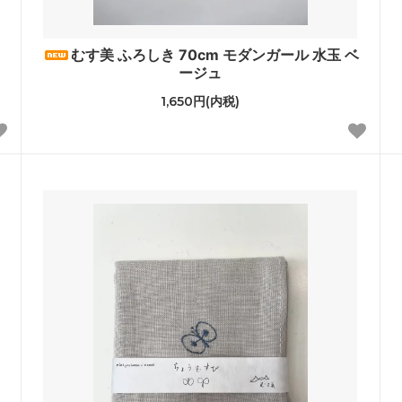
le Temps des Cerisesオリジ
むす美 ふろしき 70cm モダンガール 水玉 ベ
ージュ
1,650円(内税)