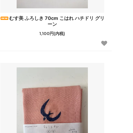
ナル
DORE DORE
むす美 ふろしき 70cm こはれ ハチドリ グリ
ーン
1,100円(内税)