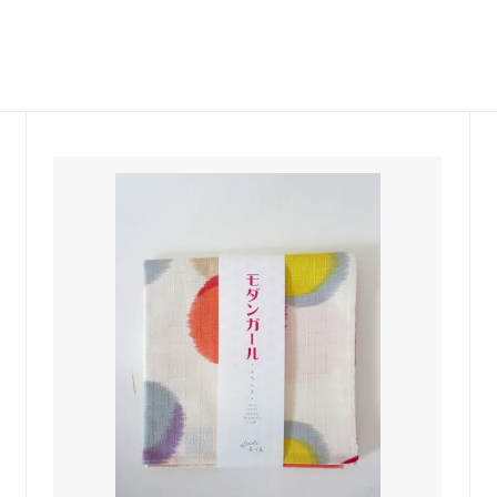
COCONA SKINWEAR
 P
Castaner
LINE
BONTON
sold
Maison socks
BABE&TESS KIDS ITALY
DENTS-gloves
ELFS
JOHNSTONS ストール
nsen DU NORD
sold
TRANSIT
sold
sold
miller
RITA CO RITA
 KIDS
SARTORE
O SASSETTI
SUNDAY IN BED Germany