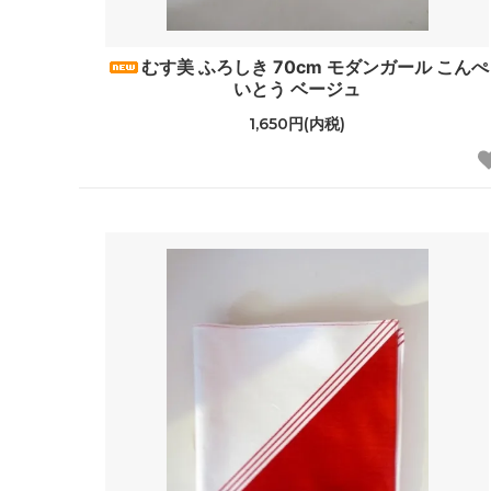
tuss
HAT
むす美 ふろしき 70cm モダンガール こんぺ
EPICE
GREVI
いとう ベージュ
1,650円(内税)