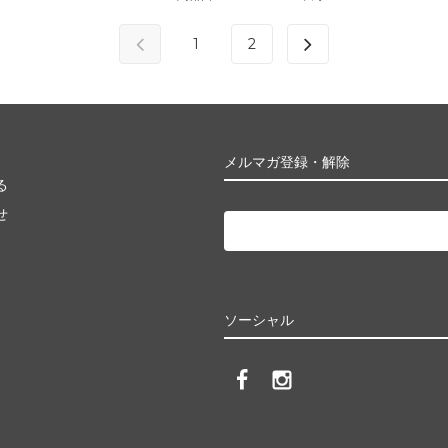
1
2
メルマガ登録・解除
る
せ
ソーシャル