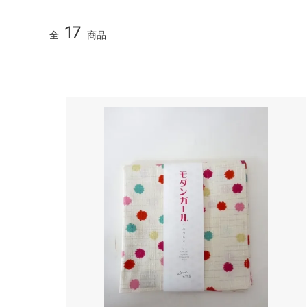
TIDI DAY bag
veil
17
全
商品
YURI PARK Milano
Roccoo
Antonello bag
ARCH&
BOR★Z オランダ
Bonne 
DIGGERS
polder
gold
IMPS&
OYUNA
sold
Kriste
La Bottega di Giorgia KIDS ITALY 大人
maan
サイズも
NORO
pepe
roberto collina
SIMPLE
SCHA-HAT Germany
SILVAN