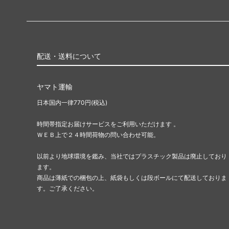
配送・送料について
ヤマト運輸
日本国内一律770円(税込)
時間帯指定お届けサービスをご利用いただけます 。
ＷＥＢ上で２４時間荷物の問い合わせ可能。
以前より地球環境を鑑み、当社ではプラスチック製品は廃止しており
ます。
商品は薄紙での梱包の上、紙袋もしくは段ボールにて配送しておりま
す。ご了承ください。