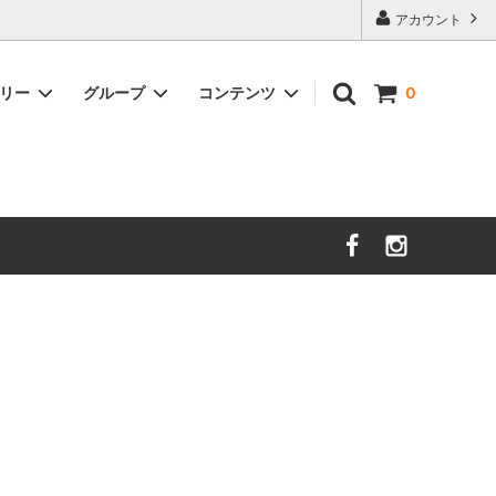
アカウント
ゴリー
グループ
コンテンツ
0
nooy
セール
サイズガイド
sold
時計
DAL LAGO
Charvet Editions
sold
イショナリ
SOFIE D'HOORE
sold
ＺＡＮＯＮＥ
new
unlabel