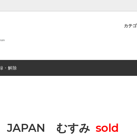
カテ
 OF LIFE
プト
new
DANIELAPI
雑貨
店舗案内
new
ew
ANTIPAST
sold
録・解除
T&GREEN ストール
nicholson&nicholson
sold
N むすみ
sold
mills
SUGARBOO DESIGNS ステ
ー
EX
sold
JOHN SMEDLEY
sold
JAPAN むすみ
sold
＆ソックス
salvatore piccolo