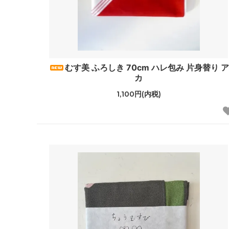
むす美 ふろしき 70cm ハレ包み 片身替り ア
カ
1,100円(内税)