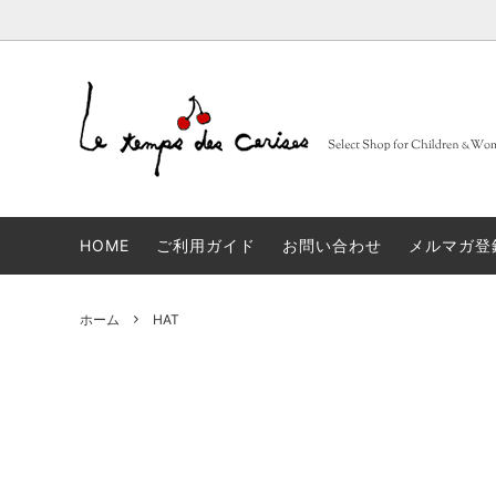
BARBA
大人
セレクトブランド一覧
sold
FRUITS
子供
コンセ
Muhibauer
12,14Y
sold
days
n
HOME
ご利用ガイド
お問い合わせ
メルマガ登
JACQUES LE CORRE
sold
LOVA
artek
sold
JAPA
ホーム
HAT
linge particulier
sold
雑貨
ALBUM DI FAMIGLIA
sold
INCOT
GLANSHIRT WOMAN
タイツ