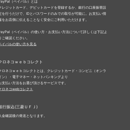
PayPal（ペイパル）とは
クレジットカード、デビットカードを登録するか、銀行の口座振替設
定を行うだけで、IDとパスワードのみでの取引が可能に。お支払い情
報をお店側に伝えることなく安全にご利用いただけます。
PayPal（ペイパル）の使い方・お支払い方法について詳しくは下記よ
りご確認ください。
ペイパルの使い方を見る
クロネコｗｅｂコレクト
クロネコｗｅｂコレクトとは、クレジットカード・コンビニ（オンラ
イン）・電子マネー・ネットバンキングより
お支払い方法をお選び頂けるサービスです。
クロネコwebコレクト
銀行振込(三菱ＵＦＪ)
入金確認後の発送となります。