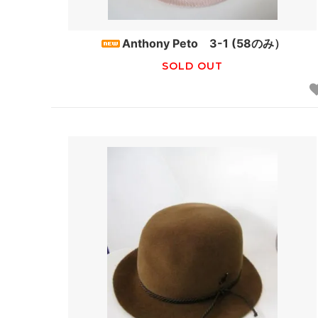
tuss
HAT
Anthony Peto 3-1 (58のみ）
EPICE
GREVI
SOLD OUT