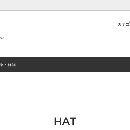
カテ
 OF LIFE
プト
new
DANIELAPI
雑貨
店舗案内
new
ew
ANTIPAST
sold
録・解除
T&GREEN ストール
nicholson&nicholson
sold
N むすみ
sold
mills
SUGARBOO DESIGNS ステ
ー
EX
sold
JOHN SMEDLEY
sold
HAT
＆ソックス
salvatore piccolo