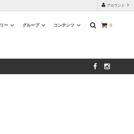
アカウント
ゴリー
グループ
コンテンツ
0
nooy
セール
サイズガイド
sold
時計
DAL LAGO
Charvet Editions
sold
イショナリ
SOFIE D'HOORE
sold
ＺＡＮＯＮＥ
new
unlabel