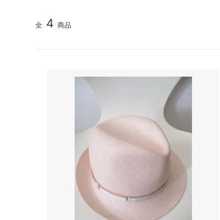
TIDI DAY bag
veil
4
全
商品
YURI PARK Milano
Roccoo
Antonello bag
ARCH&
BOR★Z オランダ
Bonne 
DIGGERS
polder
gold
IMPS&
OYUNA
sold
Kriste
La Bottega di Giorgia KIDS ITALY 大人
maan
サイズも
NORO
pepe
roberto collina
SIMPLE
SCHA-HAT Germany
SILVAN