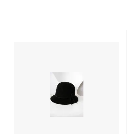
COCONA SKINWEAR
 P
Castaner
LINE
BONTON
sold
Maison socks
BABE&TESS KIDS ITALY
DENTS-gloves
ELFS
JOHNSTONS ストール
nsen DU NORD
sold
TRANSIT
sold
sold
miller
RITA CO RITA
 KIDS
SARTORE
O SASSETTI
SUNDAY IN BED Germany