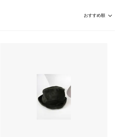
rosemunde Copenhagen
ATSUYO ET AKiKO 大人 子供
☆winter sold 50%off☆-girls-
croce cross
Faliero Sarti
JAMIN PUECH
sold
PRIVATE0204
NATKIN
rada アクセサリー
SHEARER CANDLES
scented candle Scotland