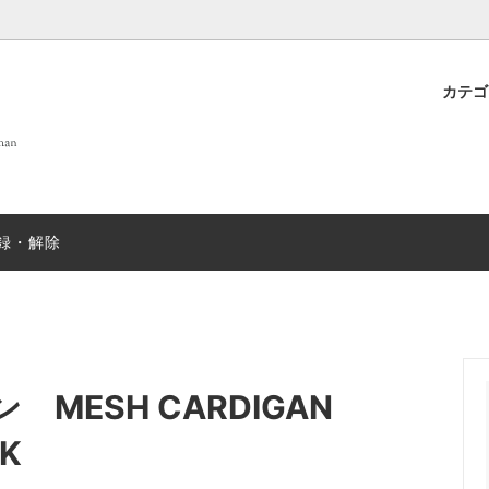
カテ
 OF LIFE
プト
new
DANIELAPI
雑貨
店舗案内
new
ew
ANTIPAST
sold
録・解除
T&GREEN ストール
nicholson&nicholson
sold
N むすみ
sold
mills
SUGARBOO DESIGNS ステ
ー
 MESH CARDIGAN
EX
sold
JOHN SMEDLEY
sold
K
＆ソックス
salvatore piccolo