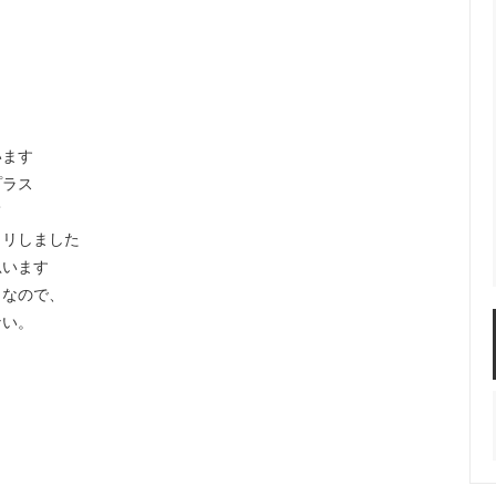
COCONA SKINWEAR
 P
Castaner
LINE
BONTON
sold
Maison socks
BABE&TESS KIDS ITALY
います
プラス
DENTS-gloves
て
ELFS
JOHNSTONS ストール
クリしました
思います
nsen DU NORD
sold
TRANSIT
sold
ュなので、
ない。
sold
miller
RITA CO RITA
 KIDS
SARTORE
O SASSETTI
SUNDAY IN BED Germany