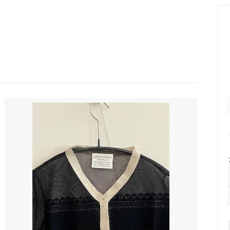
le Temps des Cerisesオリジ