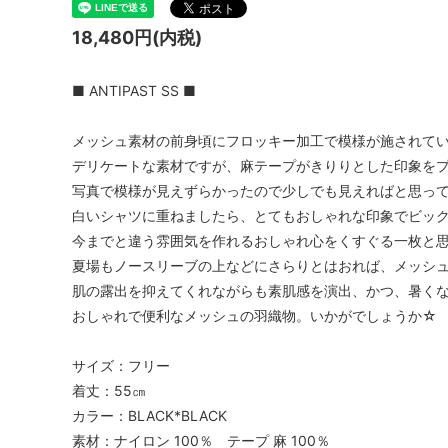
TIDI DAY bag
veil
18,480円(内税)
YURI PARK Milano
Roccoo
■ ANTIPAST SS ■
Antonello bag
ARCH&
BOR★Z オランダ
Bonne 
メッシュ素材の前身頃にフロッキー加工で模様が施されて
デリケートな素材ですが、麻テープがきりりとした印象を
DIGGERS
polder
写真で模様が見えずらかったので少しでも見えればと思っ
gold
IMPS&
白いシャツに重ねましたら、とてもおしゃれな印象でビッ
今までと違う雰囲気を作れるおしゃれ心をくすぐる一枚と
OYUNA
sold
Kriste
夏場もノースリーブの上などにさらりとはおれば、メッシ
肌の露出を抑えてくれながらも素肌感を演出、かつ、暑く
La Bottega di Giorgia KIDS ITALY 大人
maan
おしゃれで便利なメッシュの羽織物。いかがでしょうか☆
サイズも
NORO
pepe
サイズ：フリー
着丈：55㎝
roberto collina
SIMPLE
カラー：BLACK*BLACK
素材：ナイロン 100％ テープ 麻 100％
SCHA-HAT Germany
SILVAN