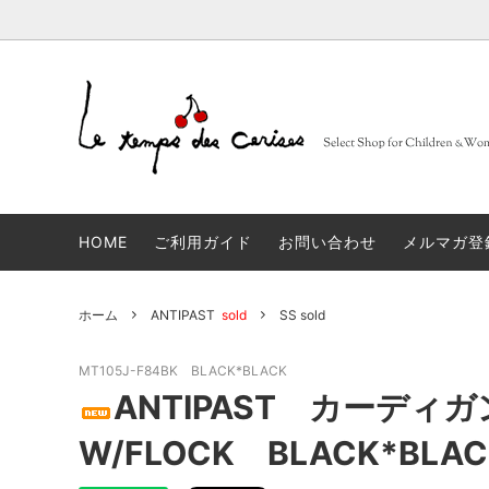
BARBA
大人
セレクトブランド一覧
sold
FRUITS
子供
コンセ
Muhibauer
12,14Y
sold
days
n
HOME
ご利用ガイド
お問い合わせ
メルマガ登
JACQUES LE CORRE
sold
LOVA
artek
sold
JAPA
ホーム
ANTIPAST
sold
SS sold
linge particulier
sold
雑貨
MT105J-F84BK BLACK*BLACK
ANTIPAST カーディガン
ALBUM DI FAMIGLIA
sold
INCOT
W/FLOCK BLACK*BLAC
GLANSHIRT WOMAN
タイツ