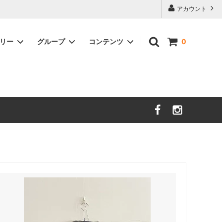
アカウント
ゴリー
グループ
コンテンツ
0
nooy
セール
サイズガイド
sold
時計
DAL LAGO
Charvet Editions
sold
イショナリ
SOFIE D'HOORE
sold
ＺＡＮＯＮＥ
new
unlabel