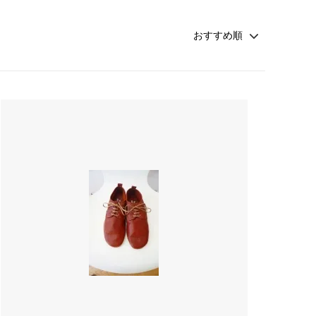
rosemunde Copenhagen
ATSUYO ET AKiKO 大人 子供
☆winter sold 50%off☆-girls-
croce cross
Faliero Sarti
JAMIN PUECH
sold
PRIVATE0204
NATKIN
rada アクセサリー
SHEARER CANDLES
scented candle Scotland