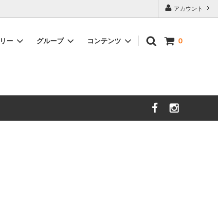
アカウント
ゴリー
グループ
コンテンツ
0
nooy
セール
サイズガイド
sold
時計
DAL LAGO
Charvet Editions
sold
イショナリ
SOFIE D'HOORE
sold
ＺＡＮＯＮＥ
new
unlabel