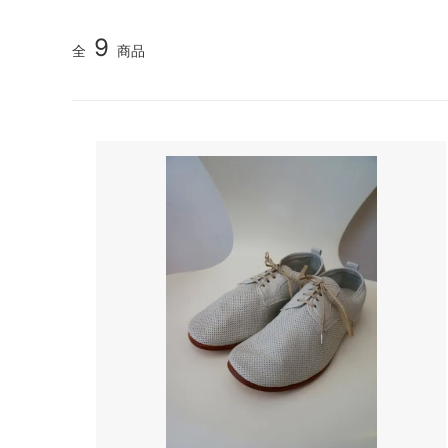
TIDI DAY bag
veil
9
全
商品
YURI PARK Milano
Roccoo
Antonello bag
ARCH&
BOR★Z オランダ
Bonne 
DIGGERS
polder
gold
IMPS&
OYUNA
sold
Kriste
La Bottega di Giorgia KIDS ITALY 大人
maan
サイズも
NORO
pepe
roberto collina
SIMPLE
SCHA-HAT Germany
SILVAN