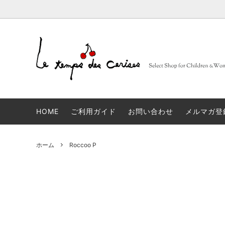
BARBA
大人
セレクトブランド一覧
sold
FRUITS
子供
コンセ
Muhibauer
12,14Y
sold
days
n
HOME
ご利用ガイド
お問い合わせ
メルマガ登
JACQUES LE CORRE
sold
LOVA
artek
sold
JAPA
ホーム
Roccoo P
linge particulier
sold
雑貨
ALBUM DI FAMIGLIA
sold
INCOT
GLANSHIRT WOMAN
タイツ