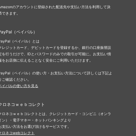
Amazonのアカウントに登録された配送先や支払い方法を利用して決
済できます。
PayPal（ペイパル）
PayPal（ペイパル）とは
クレジットカード、デビットカードを登録するか、銀行の口座振替設
定を行うだけで、IDとパスワードのみでの取引が可能に。お支払い情
報をお店側に伝えることなく安全にご利用いただけます。
PayPal（ペイパル）の使い方・お支払い方法について詳しくは下記よ
りご確認ください。
ペイパルの使い方を見る
クロネコｗｅｂコレクト
クロネコｗｅｂコレクトとは、クレジットカード・コンビニ（オンラ
イン）・電子マネー・ネットバンキングより
お支払い方法をお選び頂けるサービスです。
クロネコwebコレクト