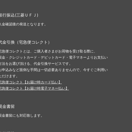
銀行振込(三菱ＵＦＪ)
入金確認後の発送となります。
代金引換（宅急便コレクト）
宅急便コレクトとは、ご購入者さまがお荷物を受け取る際に、
現金・クレジットカード・デビットカード・電子マネーよりお支払い
方法をお選び頂ける、代金引換サービスです。
お申込みなど面倒な手間は一切必要ありませんので、今すぐご利用い
ただけます。
宅急便コレクト【お届け時カード払い】
宅急便コレクト【お届け時電子マネー払い】
現金書留
現金書留にも対応致します。