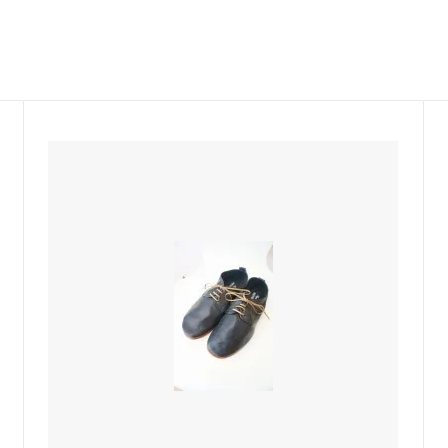
COCONA SKINWEAR
 P
Castaner
LINE
BONTON
sold
Maison socks
BABE&TESS KIDS ITALY
DENTS-gloves
ELFS
JOHNSTONS ストール
nsen DU NORD
sold
TRANSIT
sold
sold
miller
RITA CO RITA
 KIDS
SARTORE
O SASSETTI
SUNDAY IN BED Germany