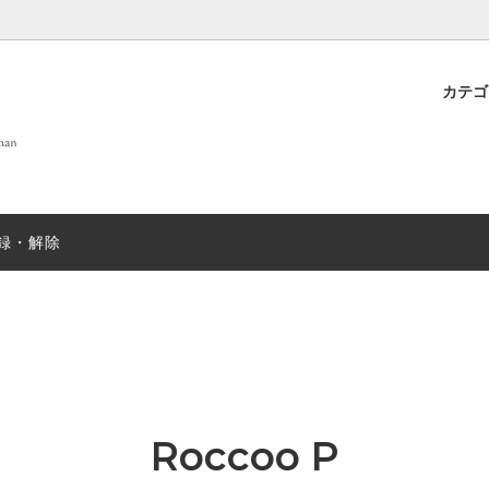
カテ
 OF LIFE
プト
new
DANIELAPI
雑貨
店舗案内
new
ew
ANTIPAST
sold
録・解除
T&GREEN ストール
nicholson&nicholson
sold
N むすみ
sold
mills
SUGARBOO DESIGNS ステ
ー
EX
sold
JOHN SMEDLEY
sold
Roccoo P
＆ソックス
salvatore piccolo