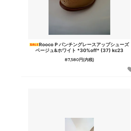
Rooco P パンチングレースアップシューズ
ベージュ&ホワイト *30%off* (37) kc23
87,580円(内税)