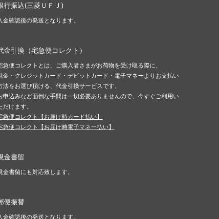
銀行振込(三菱ＵＦＪ)
入金確認後の発送となります。
代金引換（宅急便コレクト）
宅急便コレクトとは、ご購入者さまがお荷物を受け取る際に、
現金・クレジットカード・デビットカード・電子マネーよりお支払い
方法をお選び頂ける、代金引換サービスです。
お申込みなど面倒な手間は一切必要ありませんので、今すぐご利用い
ただけます。
宅急便コレクト【お届け時カード払い】
宅急便コレクト【お届け時電子マネー払い】
現金書留
現金書留にも対応致します。
郵便振替
入金確認後の発送となります。