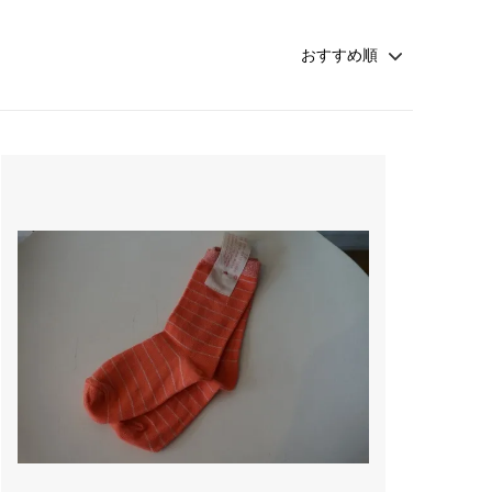
rosemunde Copenhagen
ATSUYO ET AKiKO 大人 子供
☆winter sold 50%off☆-girls-
croce cross
Faliero Sarti
JAMIN PUECH
sold
PRIVATE0204
NATKIN
rada アクセサリー
SHEARER CANDLES
scented candle Scotland