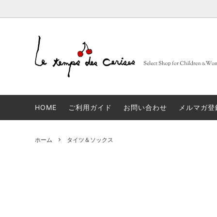
BARBA
大人
セレクトブランド一覧
sold
FRUITS
子供
コンセ
Muhibauer
12,14Y
sold
days
n
HOME
ご利用ガイド
お問い合わせ
メルマガ登
JACQUES LE CORRE
sold
LOVA
artek
sold
JAPA
ホーム
タイツ＆ソックス
linge particulier
sold
雑貨
ALBUM DI FAMIGLIA
sold
INCOT
GLANSHIRT WOMAN
タイツ