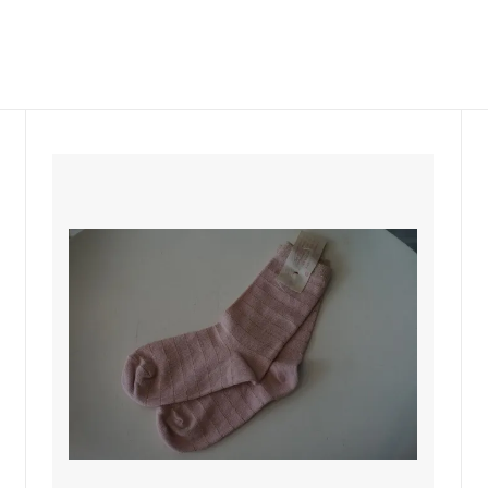
COCONA SKINWEAR
 P
Castaner
LINE
BONTON
sold
Maison socks
BABE&TESS KIDS ITALY
DENTS-gloves
ELFS
JOHNSTONS ストール
nsen DU NORD
sold
TRANSIT
sold
sold
miller
RITA CO RITA
 KIDS
SARTORE
O SASSETTI
SUNDAY IN BED Germany