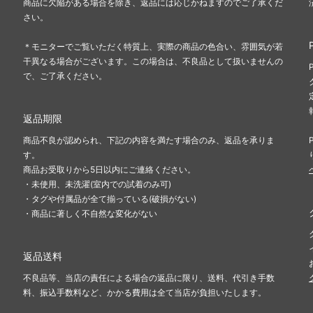
商品に欠陥がある場合を除き、返品には応じかねますのでご了承くだ
さい。
＊モニターでご覧いただく特質上、実際の商品の色合い、雰囲気が若
干異なる場合がございます。この場合は、不良品として扱いませんの
で、ご了承ください。
返品期限
商品不良が認められ、下記の内容を満たす場合のみ、返品を承りま
す。
商品お受取りから5日以内にご連絡ください。
・未使用、未洗濯(室内での試着のみ可)
・タグや付属品が全て揃っている(破損がない)
・商品に著しく不自然な変化がない
返品送料
不良品等、当店の責任による場合の返品に限り、送料、代引き手数
料、振込手数料など、かかる費用は全て当店が負担いたします。