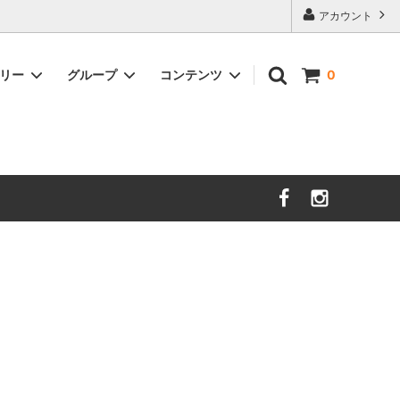
アカウント
ゴリー
グループ
コンテンツ
0
nooy
セール
サイズガイド
sold
時計
DAL LAGO
Charvet Editions
sold
イショナリ
SOFIE D'HOORE
sold
ＺＡＮＯＮＥ
new
unlabel