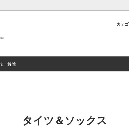
カテ
 OF LIFE
プト
new
DANIELAPI
雑貨
店舗案内
new
ew
ANTIPAST
sold
録・解除
T&GREEN ストール
nicholson&nicholson
sold
N むすみ
sold
mills
SUGARBOO DESIGNS ステ
ー
EX
sold
JOHN SMEDLEY
sold
タイツ＆ソックス
＆ソックス
salvatore piccolo