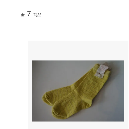
TIDI DAY bag
veil
7
全
商品
YURI PARK Milano
Roccoo
Antonello bag
ARCH&
BOR★Z オランダ
Bonne 
DIGGERS
polder
gold
IMPS&
OYUNA
sold
Kriste
La Bottega di Giorgia KIDS ITALY 大人
maan
サイズも
NORO
pepe
roberto collina
SIMPLE
SCHA-HAT Germany
SILVAN