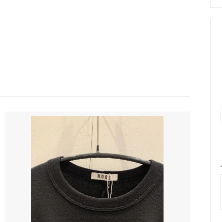
le Temps des Cerisesオリジ