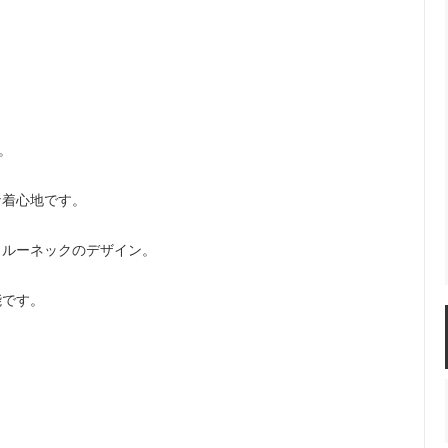
COCONA SKINWEAR
 P
Castaner
LINE
BONTON
sold
Maison socks
BABE&TESS KIDS ITALY
。
DENTS-gloves
な着心地です。
ELFS
JOHNSTONS ストール
クルーネックのデザイン。
nsen DU NORD
sold
TRANSIT
sold
sold
miller
能です。
RITA CO RITA
 KIDS
SARTORE
O SASSETTI
SUNDAY IN BED Germany