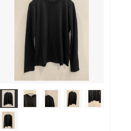
rosemunde Copenhagen
ATSUYO ET AKiKO 大人 子供
☆winter sold 50%off☆-girls-
croce cross
Faliero Sarti
JAMIN PUECH
sold
PRIVATE0204
NATKIN
rada アクセサリー
SHEARER CANDLES
scented candle Scotland