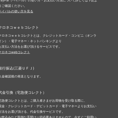
PayPal（ペイパル）の使い方・お支払い方法について詳しくは下記よ
りご確認ください。
ペイパルの使い方を見る
クロネコｗｅｂコレクト
クロネコｗｅｂコレクトとは、クレジットカード・コンビニ（オンラ
イン）・電子マネー・ネットバンキングより
お支払い方法をお選び頂けるサービスです。
クロネコwebコレクト
銀行振込(三菱ＵＦＪ)
入金確認後の発送となります。
代金引換（宅急便コレクト）
宅急便コレクトとは、ご購入者さまがお荷物を受け取る際に、
現金・クレジットカード・デビットカード・電子マネーよりお支払い
方法をお選び頂ける、代金引換サービスです。
お申込みなど面倒な手間は一切必要ありませんので、今すぐご利用い