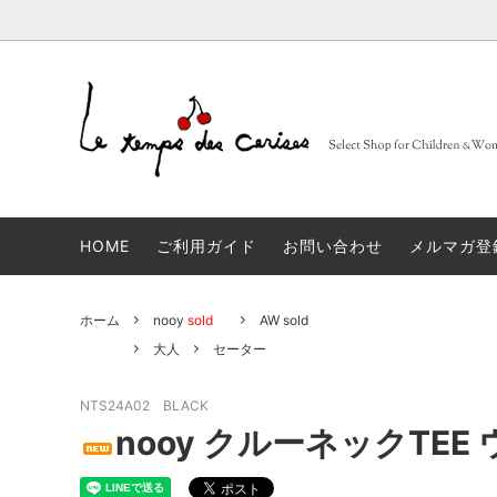
BARBA
大人
セレクトブランド一覧
sold
FRUITS
子供
コンセ
Muhibauer
12,14Y
sold
days
n
HOME
ご利用ガイド
お問い合わせ
メルマガ登
JACQUES LE CORRE
sold
LOVA
artek
sold
JAPA
ホーム
nooy
sold
AW sold
linge particulier
sold
雑貨
大人
セーター
NTS24A02 BLACK
ALBUM DI FAMIGLIA
sold
INCOT
nooy クルーネックTEE
GLANSHIRT WOMAN
タイツ