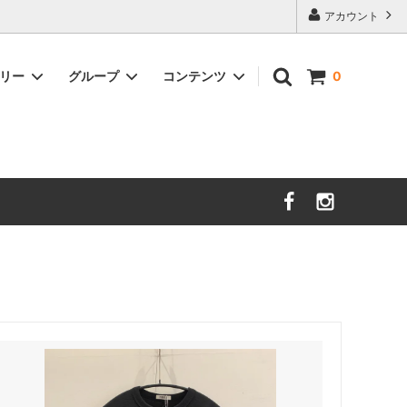
アカウント
ゴリー
グループ
コンテンツ
0
nooy
セール
サイズガイド
sold
時計
DAL LAGO
Charvet Editions
sold
イショナリ
SOFIE D'HOORE
sold
ＺＡＮＯＮＥ
new
unlabel