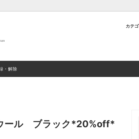
カテ
 OF LIFE
プト
new
DANIELAPI
雑貨
店舗案内
new
ew
ANTIPAST
sold
録・解除
T&GREEN ストール
nicholson&nicholson
sold
N むすみ
sold
mills
SUGARBOO DESIGNS ステ
ー
EX
sold
JOHN SMEDLEY
sold
 ウール ブラック*20%off*
＆ソックス
salvatore piccolo