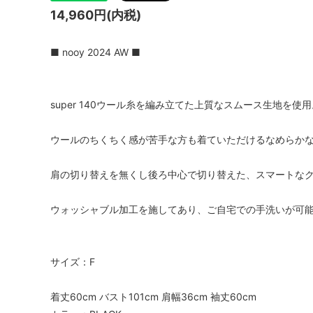
TIDI DAY bag
veil
14,960円(内税)
YURI PARK Milano
Roccoo
■ nooy 2024 AW ■
Antonello bag
ARCH&
BOR★Z オランダ
Bonne 
super 140ウール糸を編み立てた上質なスムース生地を使用
DIGGERS
polder
ウールのちくちく感が苦手な方も着ていただけるなめらか
gold
IMPS&
肩の切り替えを無くし後ろ中心で切り替えた、スマートな
OYUNA
sold
Kriste
La Bottega di Giorgia KIDS ITALY 大人
maan
ウォッシャブル加工を施してあり、ご自宅での手洗いが可
サイズも
NORO
pepe
サイズ：F
roberto collina
SIMPLE
着丈60cm バスト101cm 肩幅36cm 袖丈60cm
SCHA-HAT Germany
SILVAN