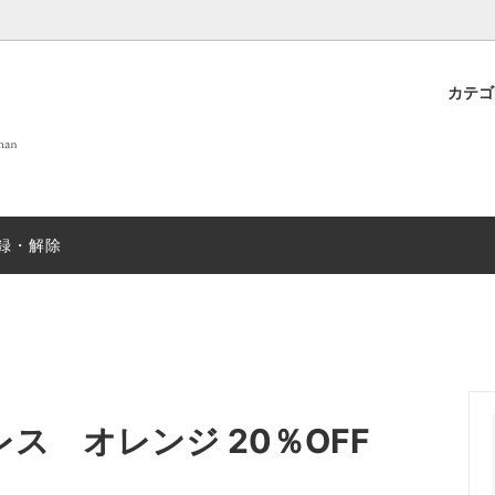
カテ
 OF LIFE
プト
new
DANIELAPI
雑貨
店舗案内
new
ew
ANTIPAST
sold
録・解除
T&GREEN ストール
nicholson&nicholson
sold
N むすみ
sold
mills
SUGARBOO DESIGNS ステ
ー
EX
sold
JOHN SMEDLEY
sold
レス オレンジ 20％OFF
＆ソックス
salvatore piccolo