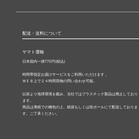
配送・送料について
ヤマト運輸
日本国内一律770円(税込)
時間帯指定お届けサービスをご利用いただけます 。
ＷＥＢ上で２４時間荷物の問い合わせ可能。
以前より地球環境を鑑み、当社ではプラスチック製品は廃止しており
ます。
商品は薄紙での梱包の上、紙袋もしくは段ボールにて配送しておりま
す。ご了承ください。