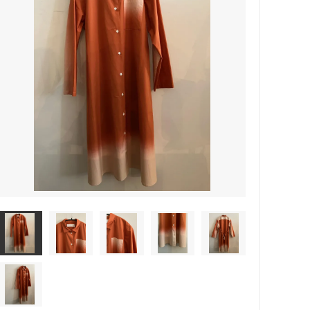
rosemunde Copenhagen
ATSUYO ET AKiKO 大人 子供
☆winter sold 50%off☆-girls-
croce cross
Faliero Sarti
JAMIN PUECH
sold
PRIVATE0204
NATKIN
rada アクセサリー
SHEARER CANDLES
scented candle Scotland