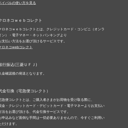
ペイパルの使い方を見る
クロネコｗｅｂコレクト
クロネコｗｅｂコレクトとは、クレジットカード・コンビニ（オンラ
イン）・電子マネー・ネットバンキングより
お支払い方法をお選び頂けるサービスです。
クロネコwebコレクト
銀行振込(三菱ＵＦＪ)
入金確認後の発送となります。
代金引換（宅急便コレクト）
宅急便コレクトとは、ご購入者さまがお荷物を受け取る際に、
現金・クレジットカード・デビットカード・電子マネーよりお支払い
方法をお選び頂ける、代金引換サービスです。
お申込みなど面倒な手間は一切必要ありませんので、今すぐご利用い
ただけます。