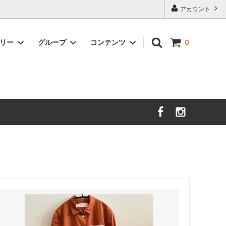
アカウント
ゴリー
グループ
コンテンツ
0
nooy
セール
サイズガイド
sold
時計
DAL LAGO
Charvet Editions
sold
イショナリ
SOFIE D'HOORE
sold
ＺＡＮＯＮＥ
new
unlabel