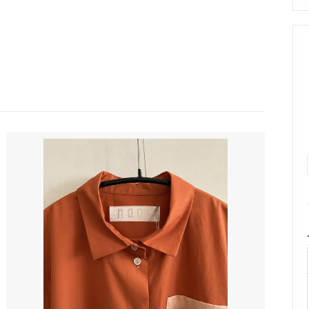
le Temps des Cerisesオリジ