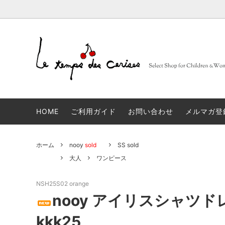
BARBA
大人
セレクトブランド一覧
sold
FRUITS
子供
コンセ
Muhibauer
12,14Y
sold
days
n
HOME
ご利用ガイド
お問い合わせ
メルマガ登
JACQUES LE CORRE
sold
LOVA
artek
sold
JAPA
ホーム
nooy
sold
SS sold
linge particulier
sold
雑貨
大人
ワンピース
NSH25S02 orange
ALBUM DI FAMIGLIA
sold
INCOT
nooy アイリスシャツド
GLANSHIRT WOMAN
タイツ
kkk25