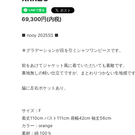
TIDI DAY bag
veil
YURI PARK Milano
Roccoo
69,300円(内税)
Antonello bag
ARCH&
■ nooy 2025SS ■
BOR★Z オランダ
Bonne 
☆グラデーションが目を引くシャツワンピースです。
DIGGERS
polder
gold
IMPS&
前をあけてジャケット風に着ていただいても素敵です。
裏地無しの軽い仕立てですが、まとわりつかない生地感で
OYUNA
sold
Kriste
脇に左右ポケットあり。
La Bottega di Giorgia KIDS ITALY 大人
maan
サイズも
NORO
pepe
サイズ：F
着丈110cm バスト111cm 肩幅42cm 袖丈56cm
roberto collina
SIMPLE
カラー：orange
SCHA-HAT Germany
SILVAN
素材：綿 100％