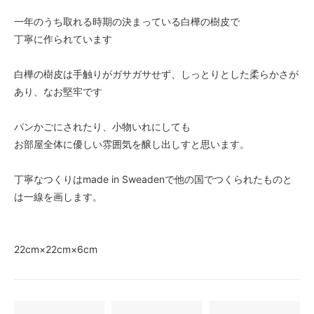
一年のうち取れる時期の決まっている白樺の樹皮で
丁寧に作られています
白樺の樹皮は手触りがガサガサせず、しっとりとした柔らかさが
あり、なお堅牢です
パンかごにされたり、小物いれにしても
お部屋全体に優しい雰囲気を醸し出しすと思います。
丁寧なつくりはmade in Sweadenで他の国でつくられたものと
は一線を画します。
22cm×22cm×6cm