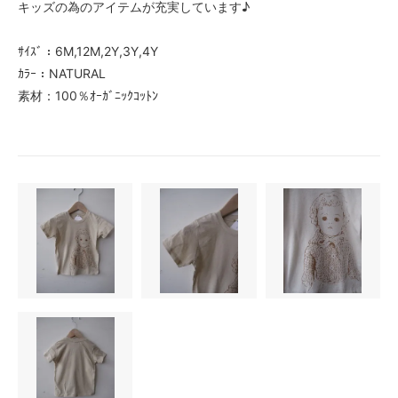
キッズの為のアイテムが充実しています♪
ｻｲｽﾞ：6M,12M,2Y,3Y,4Y
ｶﾗｰ：NATURAL
素材：100％ｵｰｶﾞﾆｯｸｺｯﾄﾝ