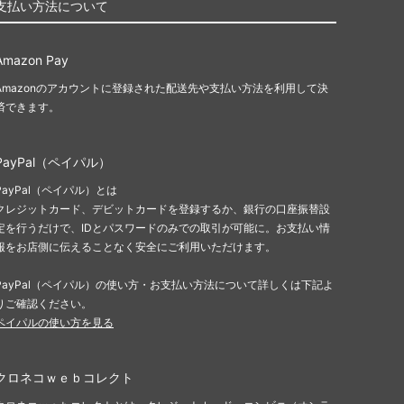
支払い方法について
Amazon Pay
Amazonのアカウントに登録された配送先や支払い方法を利用して決
済できます。
PayPal（ペイパル）
PayPal（ペイパル）とは
クレジットカード、デビットカードを登録するか、銀行の口座振替設
定を行うだけで、IDとパスワードのみでの取引が可能に。お支払い情
報をお店側に伝えることなく安全にご利用いただけます。
PayPal（ペイパル）の使い方・お支払い方法について詳しくは下記よ
りご確認ください。
ペイパルの使い方を見る
クロネコｗｅｂコレクト