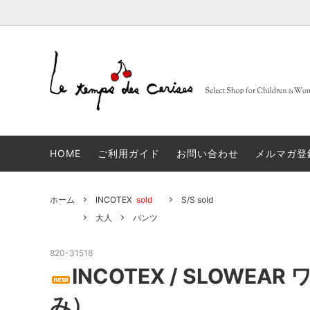
BARBA
大人
セレクトブランド一覧
sold
FRUITS
子供
コンセ
Muhibauer
12,14Y
sold
days
n
HOME
ご利用ガイド
お問い合わせ
メルマガ登
JACQUES LE CORRE
sold
LOVA
artek
sold
JAPA
ホーム
INCOTEX
sold
S/S sold
linge particulier
sold
雑貨
大人
パンツ
820-31518
ALBUM DI FAMIGLIA
sold
INCOT
INCOTEX / SLOWEA
GLANSHIRT WOMAN
タイツ
み）