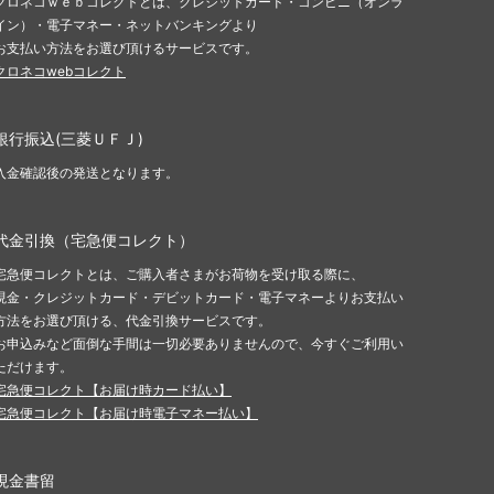
クロネコｗｅｂコレクトとは、クレジットカード・コンビニ（オンラ
イン）・電子マネー・ネットバンキングより
お支払い方法をお選び頂けるサービスです。
クロネコwebコレクト
銀行振込(三菱ＵＦＪ)
入金確認後の発送となります。
代金引換（宅急便コレクト）
宅急便コレクトとは、ご購入者さまがお荷物を受け取る際に、
現金・クレジットカード・デビットカード・電子マネーよりお支払い
方法をお選び頂ける、代金引換サービスです。
お申込みなど面倒な手間は一切必要ありませんので、今すぐご利用い
ただけます。
宅急便コレクト【お届け時カード払い】
宅急便コレクト【お届け時電子マネー払い】
現金書留