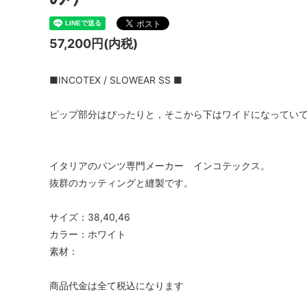
TIDI DAY bag
veil
YURI PARK Milano
Roccoo
57,200円(内税)
Antonello bag
ARCH&
■INCOTEX / SLOWEAR SS ■
BOR★Z オランダ
Bonne 
ピップ部分はぴったりと，そこから下はワイドになってい
DIGGERS
polder
gold
IMPS&
イタリアのパンツ専門メーカー インコテックス。
OYUNA
sold
Kriste
抜群のカッティングと縫製です。
La Bottega di Giorgia KIDS ITALY 大人
maan
サイズ：38,40,46
サイズも
カラー：ホワイト
NORO
pepe
素材：
roberto collina
SIMPLE
商品代金は全て税込になります
SCHA-HAT Germany
SILVAN