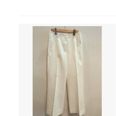
tuss
HAT
EPICE
GREVI