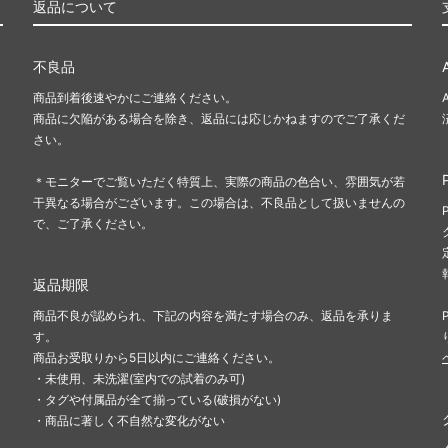
返品について
不良品
商品到着後速やかにご連絡ください。
商品に欠陥がある場合を除き、返品には応じかねますのでご了承くだ
さい。
＊モニターでご覧いただく特質上、実際の商品の色合い、雰囲気が若
干異なる場合がございます。この場合は、不良品として扱いませんの
で、ご了承ください。
返品期限
商品不良が認められ、下記の内容を満たす場合のみ、返品を承りま
す。
商品お受取りから5日以内にご連絡ください。
・未使用、未洗濯(室内での試着のみ可)
・タグや付属品が全て揃っている(破損がない)
・商品に著しく不自然な変化がない