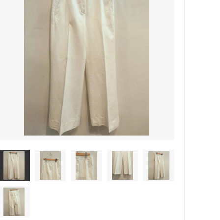
rosemunde Copenhagen
ATSUYO ET AKiKO 大人 子供
☆winter sold 50%off☆-girls-
croce cross
Faliero Sarti
JAMIN PUECH
sold
PRIVATE0204
NATKIN
rada アクセサリー
SHEARER CANDLES
scented candle Scotland