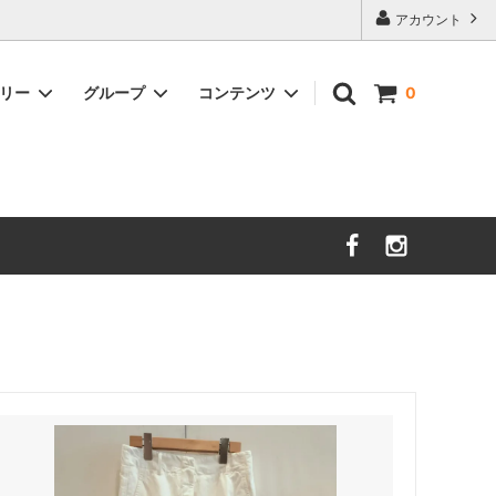
アカウント
ゴリー
グループ
コンテンツ
0
nooy
セール
サイズガイド
sold
時計
DAL LAGO
Charvet Editions
sold
イショナリ
SOFIE D'HOORE
sold
ＺＡＮＯＮＥ
new
unlabel