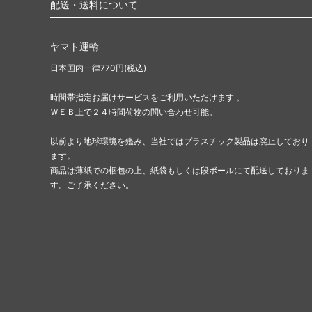
配送・送料について
ヤマト運輸
日本国内一律770円(税込)
時間帯指定お届けサービスをご利用いただけます 。
ＷＥＢ上で２４時間荷物の問い合わせ可能。
以前より地球環境を鑑み、当社ではプラスチック製品は廃止しており
ます。
商品は薄紙での梱包の上、紙袋もしくは段ボールにて配送しておりま
す。ご了承ください。