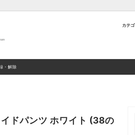
カテ
 OF LIFE
プト
new
DANIELAPI
雑貨
店舗案内
new
ew
ANTIPAST
sold
録・解除
T&GREEN ストール
nicholson&nicholson
sold
N むすみ
sold
mills
SUGARBOO DESIGNS ステ
ー
EX
sold
JOHN SMEDLEY
sold
R ワイドパンツ ホワイト (38の
＆ソックス
salvatore piccolo