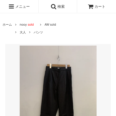
メニュー
検索
カート
ホーム
nooy
sold
AW sold
大人
パンツ