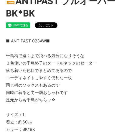
ANTIPAST プルオーバー
BK*BK
■ ANTIPAST 023AW■
千鳥柄で遠くまで飛べる気分になりそうな
３色使いの千鳥格子のタートルネックのセーター
落ち着いた色目でまとめてあるので
コーディネイトしやすく便利な一枚
同じ柄のソックスもあるので
同時に着ると尚一層おしゃれです
足元からも千鳥がちらッ☆
サイズ：1
着丈：約60㎝
カラー：BK*BK