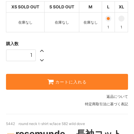
M
XS SOLD OUT
S SOLD OUT
M
L
XL
SOLD OUT
L
在庫なし
在庫なし
在庫なし
1
1
1
XL
1
購入数
カートに入れる
返品について
特定商取引法に基づく表記
5442 round neck t-shirt w/lace 582 wild dove
rosemunde 長袖コット