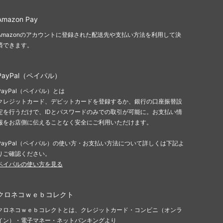
Amazon Pay
Amazonのアカウントに登録された配送先や支払い方法を利用して決
済できます。
PayPal（ペイパル）
PayPal（ペイパル）とは
クレジットカード、デビットカードを登録するか、銀行の口座振替設
定を行うだけで、IDとパスワードのみでの取引が可能に。お支払い情
報をお店側に伝えることなく安全にご利用いただけます。
PayPal（ペイパル）の使い方・お支払い方法について詳しくは下記よ
りご確認ください。
ペイパルの使い方を見る
クロネコｗｅｂコレクト
クロネコｗｅｂコレクトとは、クレジットカード・コンビニ（オンラ
イン）・電子マネー・ネットバンキングより