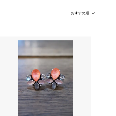
rosemunde Copenhagen
ATSUYO ET AKiKO 大人 子供
☆winter sold 50%off☆-girls-
croce cross
Faliero Sarti
JAMIN PUECH
sold
PRIVATE0204
NATKIN
rada アクセサリー
SHEARER CANDLES
scented candle Scotland