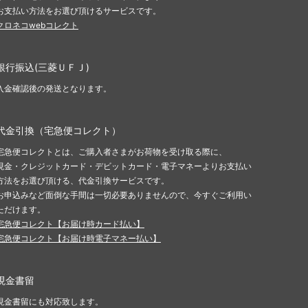
お支払い方法をお選び頂けるサービスです。
クロネコwebコレクト
銀行振込(三菱ＵＦＪ)
入金確認後の発送となります。
代金引換（宅急便コレクト）
宅急便コレクトとは、ご購入者さまがお荷物を受け取る際に、
現金・クレジットカード・デビットカード・電子マネーよりお支払い
方法をお選び頂ける、代金引換サービスです。
お申込みなど面倒な手間は一切必要ありませんので、今すぐご利用い
ただけます。
宅急便コレクト【お届け時カード払い】
宅急便コレクト【お届け時電子マネー払い】
現金書留
現金書留にも対応致します。