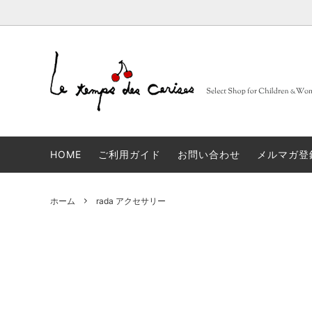
BARBA
大人
セレクトブランド一覧
sold
FRUITS
子供
コンセ
Muhibauer
12,14Y
sold
days
n
HOME
ご利用ガイド
お問い合わせ
メルマガ登
JACQUES LE CORRE
sold
LOVA
artek
sold
JAPA
ホーム
rada アクセサリー
linge particulier
sold
雑貨
ALBUM DI FAMIGLIA
sold
INCOT
GLANSHIRT WOMAN
タイツ