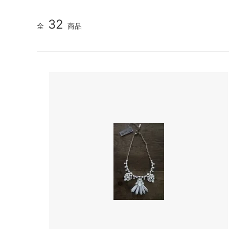
TIDI DAY bag
veil
32
全
商品
YURI PARK Milano
Roccoo
Antonello bag
ARCH&
BOR★Z オランダ
Bonne 
DIGGERS
polder
gold
IMPS&
OYUNA
sold
Kriste
La Bottega di Giorgia KIDS ITALY 大人
maan
サイズも
NORO
pepe
roberto collina
SIMPLE
SCHA-HAT Germany
SILVAN