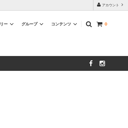
アカウント
ゴリー
グループ
コンテンツ
0
nooy
セール
サイズガイド
sold
時計
DAL LAGO
Charvet Editions
sold
イショナリ
SOFIE D'HOORE
sold
ＺＡＮＯＮＥ
new
unlabel