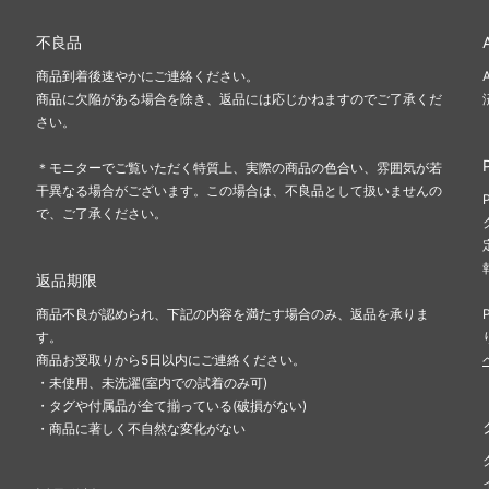
不良品
商品到着後速やかにご連絡ください。
商品に欠陥がある場合を除き、返品には応じかねますのでご了承くだ
さい。
＊モニターでご覧いただく特質上、実際の商品の色合い、雰囲気が若
干異なる場合がございます。この場合は、不良品として扱いませんの
で、ご了承ください。
返品期限
商品不良が認められ、下記の内容を満たす場合のみ、返品を承りま
す。
商品お受取りから5日以内にご連絡ください。
・未使用、未洗濯(室内での試着のみ可)
・タグや付属品が全て揃っている(破損がない)
・商品に著しく不自然な変化がない