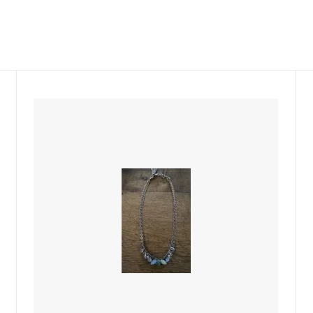
COCONA SKINWEAR
 P
Castaner
LINE
BONTON
sold
Maison socks
BABE&TESS KIDS ITALY
DENTS-gloves
ELFS
JOHNSTONS ストール
nsen DU NORD
sold
TRANSIT
sold
sold
miller
RITA CO RITA
 KIDS
SARTORE
O SASSETTI
SUNDAY IN BED Germany