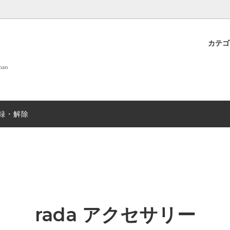
カテ
 OF LIFE
プト
new
DANIELAPI
雑貨
店舗案内
new
ew
ANTIPAST
sold
録・解除
T&GREEN ストール
nicholson&nicholson
sold
N むすみ
sold
mills
SUGARBOO DESIGNS ステ
ー
EX
sold
JOHN SMEDLEY
sold
rada アクセサリー
＆ソックス
salvatore piccolo